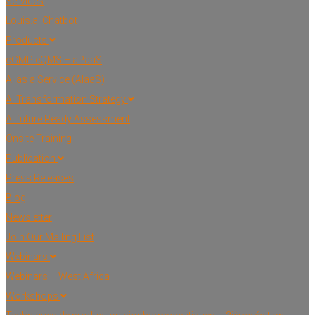
Services
Louis.ai Chatbot
Products
cGMP eQMS – aPaaS
AI as a Service (AIaaS)
AI Transformation Strategy
AI future Ready Assessment
Onsite Training
Publication
Press Releases
Blog
Newsletter
Join Our Mailing List
Webinars
Webinars – West Africa
Workshops